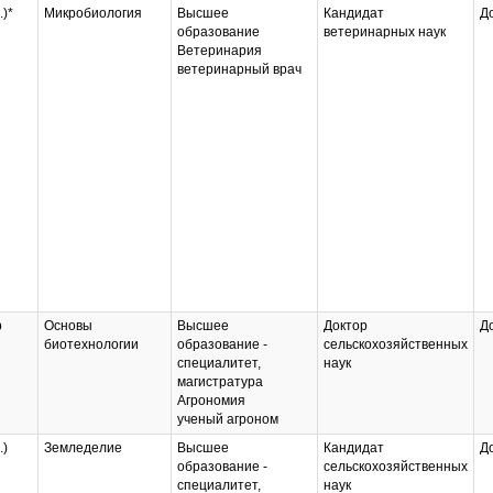
.)*
Микробиология
Высшее
Кандидат
Д
образование
ветеринарных наук
Ветеринария
ветеринарный врач
р
Основы
Высшее
Доктор
Д
биотехнологии
образование -
сельскохозяйственных
специалитет,
наук
магистратура
Агрономия
ученый агроном
.)
Земледелие
Высшее
Кандидат
Д
образование -
сельскохозяйственных
специалитет,
наук