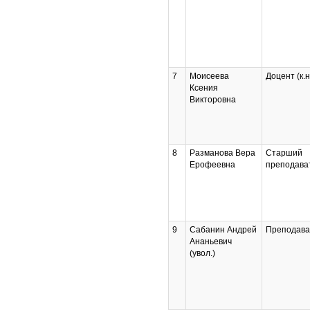
7
Моисеева
Доцент (к.н
Ксения
Викторовна
8
Разманова Вера
Старший
Ерофеевна
преподава
9
Сабанин Андрей
Преподава
Ананьевич
(увол.)