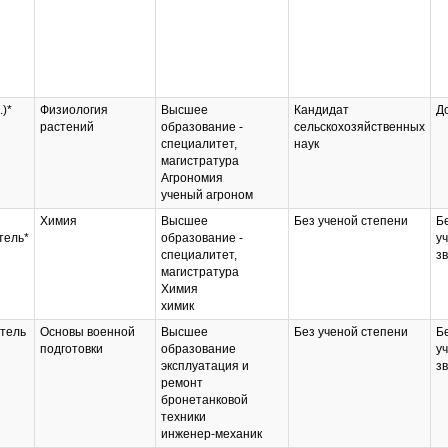
.)*
Физиология
Высшее
Кандидат
Д
растений
образование -
сельскохозяйственных
специалитет,
наук
магистратура
Агрономия
ученый агроном
Химия
Высшее
Без ученой степени
Б
тель*
образование -
у
специалитет,
з
магистратура
Химия
химик
тель
Основы военной
Высшее
Без ученой степени
Б
подготовки
образование
у
эксплуатация и
з
ремонт
бронетанковой
техники
инженер-механик