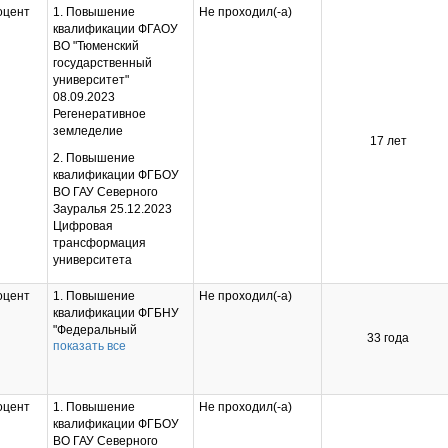
ВО ГАУ Северного
оцент
1. Повышение
Не проходил(-а)
Зауралья 13.03.2023
квалификации ФГАОУ
Применение LMS
ВО "Тюменский
MOODLE для создания
государственный
и сопровождения
университет"
учебных курсов
08.09.2023
3. Повышение
Регенеративное
квалификации ФГБОУ
земледелие
17 лет
ВО ГАУ Северного
2. Повышение
Зауралья 25.12.2023
квалификации ФГБОУ
Цифровая
ВО ГАУ Северного
трансформация
Зауралья 25.12.2023
университета
Цифровая
трансформация
университета
оцент
1. Повышение
Не проходил(-а)
квалификации ФГБНУ
"Федеральный
33 года
показать все
исследовательский
центр Институт
цитологии и генетики
Сибирского отделения
оцент
1. Повышение
Не проходил(-а)
Российской академии
квалификации ФГБОУ
наук" 10.11.2023
ВО ГАУ Северного