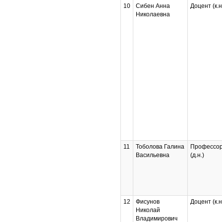
10
Сибен Анна
Доцент (к.н
Николаевна
11
Тоболова Галина
Профессо
Васильевна
(д.н.)
12
Фисунов
Доцент (к.н
Николай
Владимирович