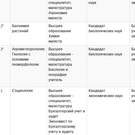
специалитет,
наук
з
магистратура
Агрономия
магистр
.)*
Биохимия
Высшее
Кандидат
Б
растений
образование
биологических наук
у
Химия
з
магистр
.)*
Агрометеорология;
Высшее
Кандидат
Б
Геология с
образование -
биологических наук
у
основами
специалитет,
з
геоморфологии
магистратура
Биология и
география
учитель
.)
Социология
Высшее
Кандидат
Б
образование -
экономических наук
у
специалитет,
з
магистратура
Бухгалтерский учет и
аудит
Экономист по
бухгалтерскому
учету и аудиту