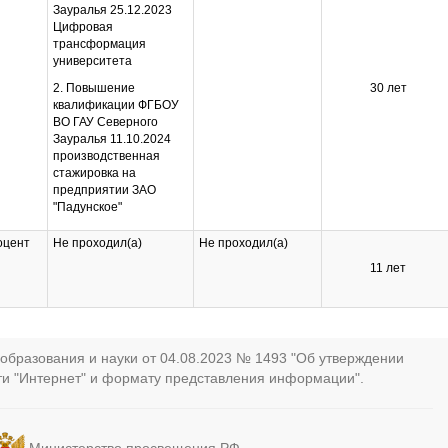
Технологии
Зауралья 25.12.2023
рекомбинантных ДНК в
Цифровая
селекции и
трансформация
биотехнологии
университета
растений
2. Повышение
2. Повышение
30 лет
квалификации ФГБОУ
квалификации ФГБОУ
ВО ГАУ Северного
ВО ГАУ Северного
Зауралья 25.12.2023
Зауралья 11.10.2024
Цифровая
производственная
трансформация
стажировка на
университета
предприятии ЗАО
"Падунское"
оцент
Не проходил(а)
Не проходил(а)
11 лет
образования и науки от 04.08.2023 № 1493 "Об утверждении
ти "Интернет" и формату представления информации".