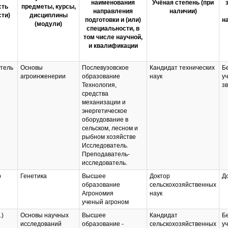
наименования
Учёная степень (при
сть
предметы, курсы,
направления
наличии)
ти)
дисциплины
подготовки и (или)
н
(модули)
специальности, в
том числе научной,
и квалификации
тель
Основы
Послевузовское
Кандидат технических
Б
агроинженерии
образование
наук
у
Технология,
з
средства
механизации и
энергетическое
оборудование в
сельском, лесном и
рыбном хозяйстве
Исследователь.
Преподаватель-
исследователь.
р
Генетика
Высшее
Доктор
Д
образование
сельскохозяйственных
Агрономия
наук
ученый агроном
.)
Основы научных
Высшее
Кандидат
Б
исследований
образование -
сельскохозяйственных
у