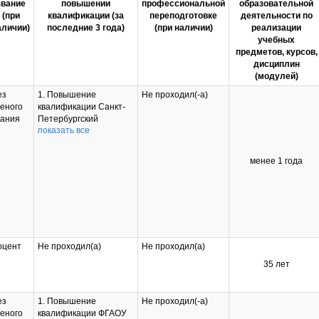
звание
повышении
профессиональной
образовательной
(при
квалификации (за
переподготовке
деятельности по
аличии)
последние 3 года)
(при наличии)
реализации
учебных
предметов, курсов,
дисциплин
(модулей)
ез
1. Повышение
Не проходил(-а)
ченого
квалификации Санкт-
вания
Петербургский
показать все
политехнический
университет Петра
Великого 01.12.2023
менее 1 года
3D-дизайн и
прототипирование
инновационного
продукта
2. Повышение
квалификации ФГБОУ
ВО ГАУ Северного
оцент
Не проходил(а)
Не проходил(а)
Зауралья 25.12.2023
Цифровая
35 лет
трансформация
университета
ез
1. Повышение
Не проходил(-а)
ченого
квалификации ФГАОУ