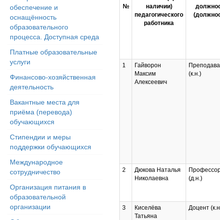
№
наличии)
должно
обеспечение и
педагогического
(должнос
оснащённость
работника
образовательного
процесса. Доступная среда
Платные образовательные
услуги
1
Гайворон
Преподава
Максим
(к.н.)
Финансово-хозяйственная
Алексеевич
деятельность
Вакантные места для
приёма (перевода)
обучающихся
Стипендии и меры
поддержки обучающихся
Международное
2
Дюкова Наталья
Профессо
сотрудничество
Николаевна
(д.н.)
Организация питания в
образовательной
организации
3
Киселёва
Доцент (к.н
Татьяна