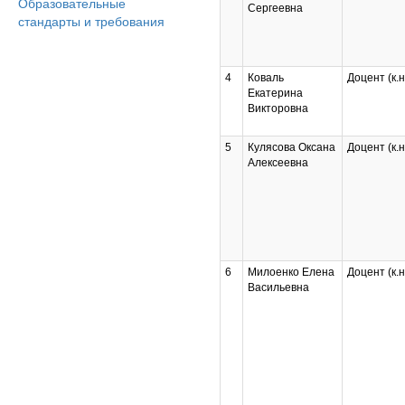
Образовательные
Сергеевна
стандарты и требования
4
Коваль
Доцент (к.н
Екатерина
Викторовна
5
Кулясова Оксана
Доцент (к.н
Алексеевна
6
Милоенко Елена
Доцент (к.н
Васильевна